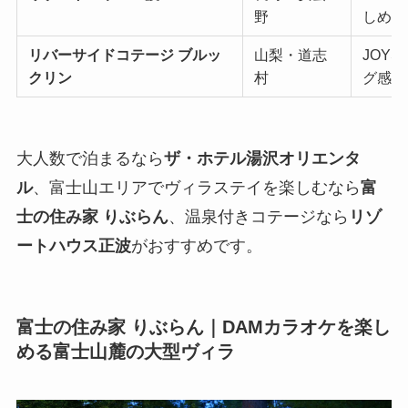
野
しめる
リバーサイドコテージ ブルッ
山梨・道志
JOY
クリン
村
グ感あ
大人数で泊まるなら
ザ・ホテル湯沢オリエンタ
ル
、富士山エリアでヴィラステイを楽しむなら
富
士の住み家 りぶらん
、温泉付きコテージなら
リゾ
ートハウス正波
がおすすめです。
富士の住み家 りぶらん｜DAMカラオケを楽し
める富士山麓の大型ヴィラ