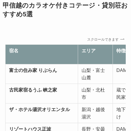
甲信越のカラオケ付きコテージ・貸別荘お
すすめ5選
スクロールできます
宿名
エリア
特徴
富士の住み家 りぶらん
山梨・富士
DAM
山麓
古民家宿るうふ 峡之家
山梨・北杜
蔵でカ
市
民家宿
ザ・ホテル湯沢オリエンタル
新潟・越後
地下エ
湯沢
け
リゾートハウス正波
長野・安曇
DAM