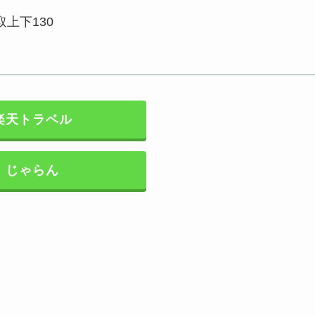
上下130
楽天トラベル
じゃらん