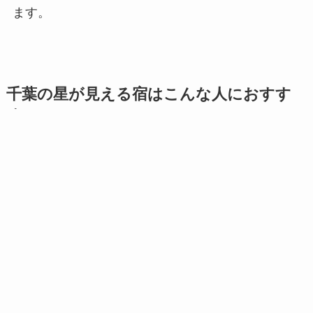
ます。
千葉の星が見える宿はこんな人におすす
め
都内から近場で星空旅行をしたい人
海辺で星空を眺めたいカップル
子どもと一緒に天体観測を楽しみたい家族
露天風呂から星空を見上げたい人
自然に囲まれた静かな宿で過ごしたい人