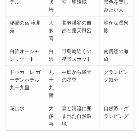
テル
吠
室・望遠鏡
景色を楽し
埼
みたい人
秘湯の宿 滝見
大
養老渓谷の自
静かな温泉
苑
多
然と露天風呂
旅
喜
白浜オーシャ
白
野島崎近くの
南房総の海
ンリゾート
浜
星景スポット
旅
ドゥカーレ ガ
九
中庭から満天
グランピン
ーデンホテル
十
の星空
グ気分
九十九里
九
里
花山水
大
森と清流に囲
自然派・グ
多
まれた自然環
ランピング
喜
境