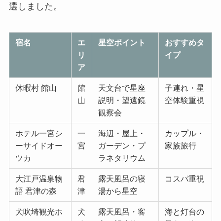
選しました。
宿名
エ
星空ポイント
おすすめタ
リ
イプ
ア
休暇村 館山
館
天文台で星座
子連れ・星
山
説明・望遠鏡
空体験重視
観察会
ホテル一宮シ
一
海辺・屋上・
カップル・
ーサイドオー
宮
ガーデン・プ
家族旅行
ツカ
ラネタリウム
大江戸温泉物
君
露天風呂の寝
コスパ重視
語 君津の森
津
湯から星空
犬吠埼観光ホ
犬
露天風呂・客
海と灯台の