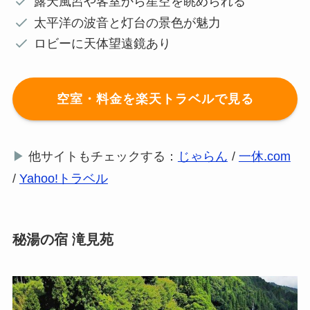
露天風呂や客室から星空を眺められる
太平洋の波音と灯台の景色が魅力
ロビーに天体望遠鏡あり
空室・料金を楽天トラベルで見る
▶
他サイトもチェックする：
じゃらん
/
一休.com
/
Yahoo!トラベル
秘湯の宿 滝見苑