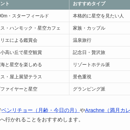
イント
おすすめタイプ
00m・スターフィールド
本格的に星空を見たい人
ラス・ハンモック・星空カフェ
家族・カップル
ムリエによる鑑賞会
温泉旅行
の小高い丘で星空観賞
記念日・贅沢旅
ら海と星空を楽しめる
リゾートホテル派
ラス・屋上展望テラス
景色重視
プファイヤーと星空
グランピング派
で
ベンリチョー（月齢・今日の月）
や
Arachne（満月カ
へ行かれることをおすすめします。