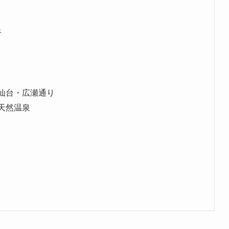
泉
ル仙台・広瀬通り
町天然温泉