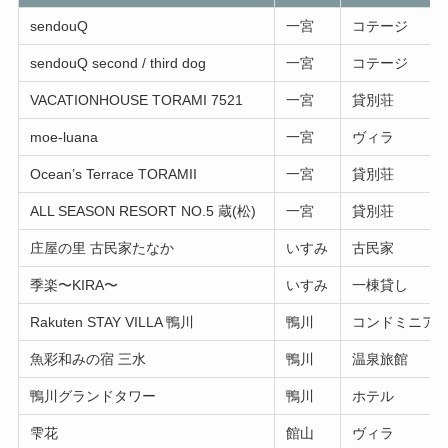
sendouQ
一宮
コテージ
sendouQ second / third dog
一宮
コテージ
VACATIONHOUSE TORAMI 7521
一宮
貸別荘
moe-luana
一宮
ヴィラ
Ocean’s Terrace TORAMII
一宮
貸別荘
ALL SEASON RESORT NO.5 蔵(松)
一宮
貸別荘
庄屋の里 古民家たなか
いすみ
古民家
季楽〜KIRA〜
いすみ
一棟貸し
Rakuten STAY VILLA 鴨川
鴨川
コンドミニア
魚彩和みの宿 三水
鴨川
温泉旅館
鴨川グランドタワー
鴨川
ホテル
雫花
館山
ヴィラ