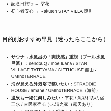
記念日旅行 → 雫花
初心者安心 → Rakuten STAY VILLA 鴨川
目的別おすすめ早見（迷ったらここから）
サウナ→水風呂の
「
爽快感」重視（プール水風
呂派）
：sendouQ / moe-luana / STAR
VILLAGE TATEYAMA / GIFTHOUSE 館山 /
UMInoTERRACE
海が見える外気浴で整いたい
：STRADDIE
HOUSE / amane / UMInoTERRACE（海前）
温泉も一緒に楽しみたい
：雫花 / 魚彩和みの宿
三水 / 古民家宿るうふ清之家（露天あり）