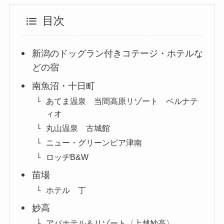
目次
新潟のドッグラン付きコテージ・ホテルな
どの宿
南魚沼・十日町
あてま温泉 当間高原リゾート ベルナテ
ィオ
丸山温泉 古城館
ニュー・グリーンピア津南
ロッヂB&W
苗場
ホテル 丁
妙高
アパホテル＆リゾート〈上越妙高〉