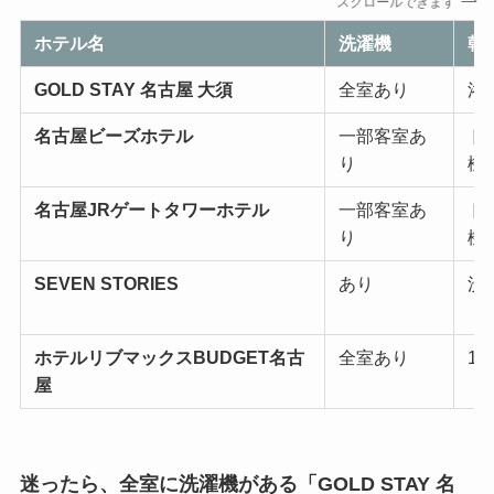
スクロールできます
ホテル名
洗濯機
乾
GOLD STAY 名古屋 大須
全室あり
浴
名古屋ビーズホテル
一部客室あ
ド
り
機
名古屋JRゲートタワーホテル
一部客室あ
ド
り
機
SEVEN STORIES
あり
洗
ホテルリブマックスBUDGET名古
全室あり
1
屋
迷ったら、全室に洗濯機がある「GOLD STAY 名