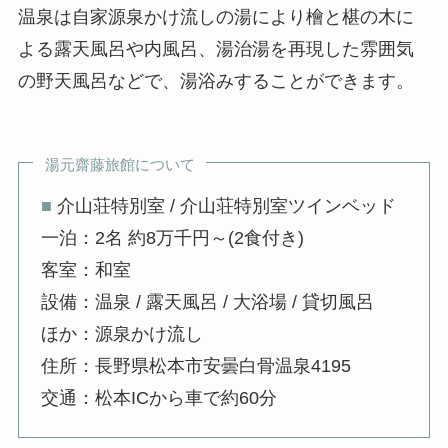
温泉は自家源泉かけ流しの湯により檜と椹の木に
よる露天風呂や内風呂、湯治湯を再現した雰囲気
の野天風呂などで、湯浴みすることができます。
湯元齋藤旅館について
■
介山荘特別室 / 介山荘特別室ツインベッド
一泊：2名 約8万千円～(2食付き)
客室：和室
設備：温泉 / 露天風呂 / 大浴場 / 貸切風呂
ほか：源泉かけ流し
住所：長野県松本市安曇白骨温泉4195
交通：松本ICから車で約60分