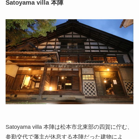
Satoyama villa 本陣
Satoyama villa 本陣は松本市北東部の四賀に佇む、
参勤交代で藩主が休息する本陣だった建物によ