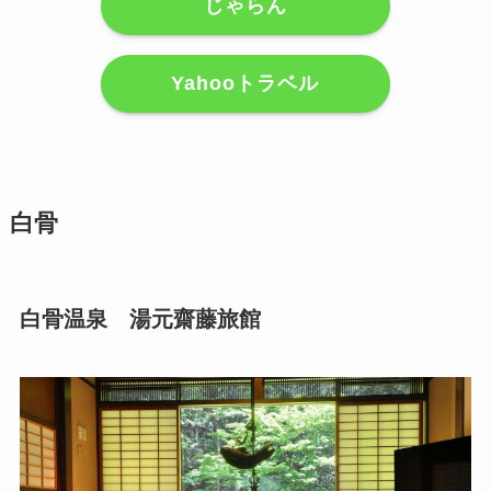
じゃらん
Yahooトラベル
白骨
白骨温泉 湯元齋藤旅館