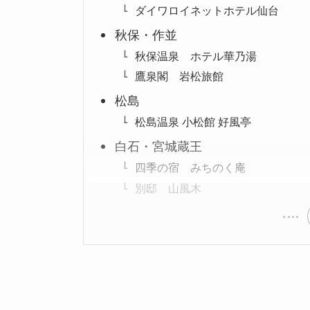
ダイワロイネットホテル仙台
秋保・作並
秋保温泉 ホテル華乃湯
鷹泉閣 岩松旅館
松島
松島温泉 小松館 好風亭
白石・宮城蔵王
四季の宿 みちのく庵
別邸 山風木