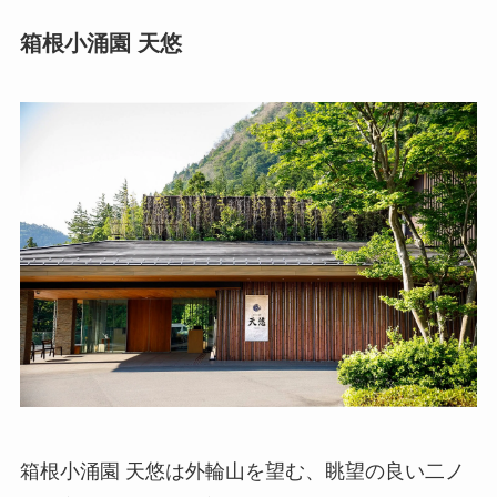
箱根小涌園 天悠
箱根小涌園 天悠は外輪山を望む、眺望の良い二ノ