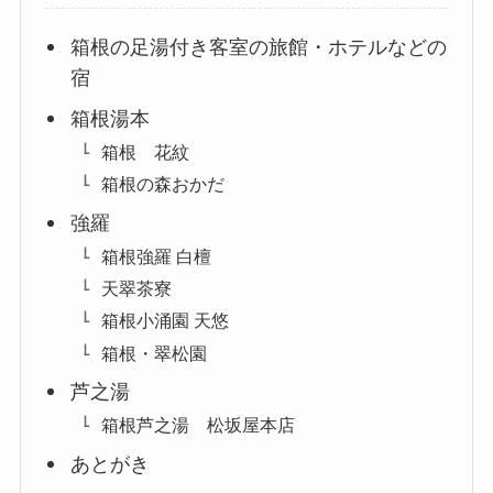
箱根の足湯付き客室の旅館・ホテルなどの
宿
箱根湯本
箱根 花紋
箱根の森おかだ
強羅
箱根強羅 白檀
天翠茶寮
箱根小涌園 天悠
箱根・翠松園
芦之湯
箱根芦之湯 松坂屋本店
あとがき